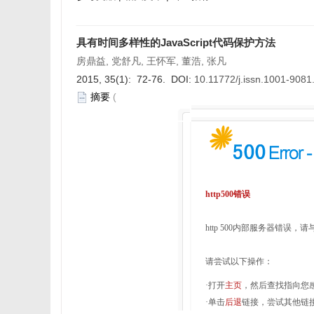
具有时间多样性的JavaScript代码保护方法
房鼎益, 党舒凡, 王怀军, 董浩, 张凡
2015, 35(1): 72-76. DOI:
10.11772/j.issn.1001-908
摘要
(
http500错误
http 500内部服务器错误，
请尝试以下操作：
·打开
主页
，然后查找指向您
·单击
后退
链接，尝试其他链