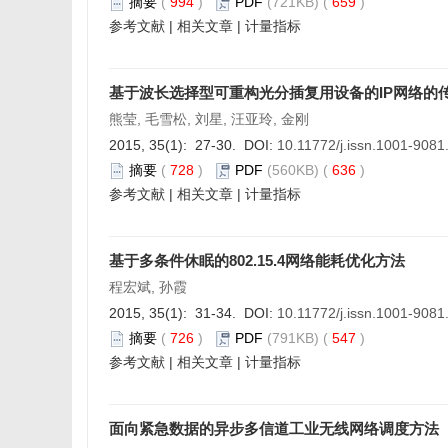
摘要
(
994
)
PDF
(721KB) (
659
)
参考文献
|
相关文章
|
计量指标
基于波长选择型可重构光分插复用设备的IP网络的
熊莹, 毛雪松, 刘星, 汪亚玲, 金刚
2015, 35(1): 27-30. DOI:
10.11772/j.issn.1001-908
摘要
(
728
)
PDF
(560KB) (
636
)
参考文献
|
相关文章
|
计量指标
基于多条件休眠的802.15.4网络能耗优化方法
程宏斌, 孙霞
2015, 35(1): 31-34. DOI:
10.11772/j.issn.1001-908
摘要
(
726
)
PDF
(791KB) (
547
)
参考文献
|
相关文章
|
计量指标
面向紧急数据的异步多信道工业无线网络调度方法