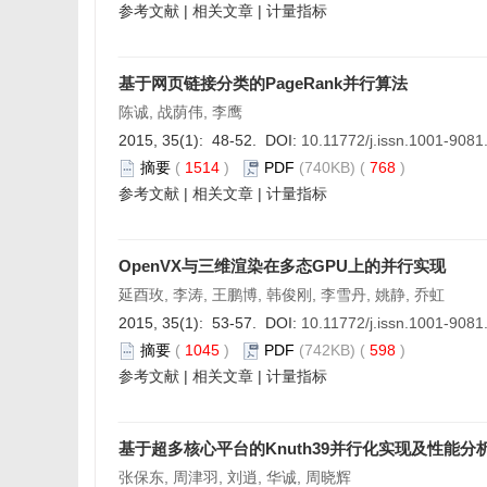
参考文献
|
相关文章
|
计量指标
基于网页链接分类的PageRank并行算法
陈诚, 战荫伟, 李鹰
2015, 35(1): 48-52. DOI:
10.11772/j.issn.1001-908
摘要
(
1514
)
PDF
(740KB) (
768
)
参考文献
|
相关文章
|
计量指标
OpenVX与三维渲染在多态GPU上的并行实现
延酉玫, 李涛, 王鹏博, 韩俊刚, 李雪丹, 姚静, 乔虹
2015, 35(1): 53-57. DOI:
10.11772/j.issn.1001-908
摘要
(
1045
)
PDF
(742KB) (
598
)
参考文献
|
相关文章
|
计量指标
基于超多核心平台的Knuth39并行化实现及性能分
张保东, 周津羽, 刘逍, 华诚, 周晓辉