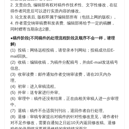
2. 文责自负, 编辑部有权对稿件作技术性、文字性修改 , 在征
得作者同意后可以进行实质内容的修改。
3. 论文发表后, 版权即属于编辑部所有（包括上网的版权）。
4. 作者需交纳审稿费和发表费, 编辑部将给予一定的稿酬，
同时赠寄当期杂志2册。
●稿件阶段(不同稿件的处理流程阶段及顺序不会一样，请理
解)
(1) 投稿：网络远程投稿，请登录本刊网站；投稿成功后E-
mail回执。
(2) 收稿：编辑收稿，为稿件分配稿号，并由E-mail发送稿号
信息。
(3) 收审读费：邮件通知作者交纳审读费，请在20天内办
理。
(4) 初审：进入审稿流程。
(5) 外审：送专家进行外审。
(6) 审理中：稿件还没有结果，正在由相关审稿人进一步审理
中。
(7) 退稿：稿件不合适我刊刊出，退回作者自行处理。
(8) 退修：审稿专家提出对稿件的针对性修改意见，请作者针
对不足作修改，需要自通知之日起10天内
返回修改稿。退修
稿件的录用情况要视退修稿的审稿情况而定。