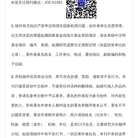
欢迎关注我刊微信：JOCA1981
1.
稿件有无知识产权争议和泄失国家机密问题，由作者单位负责审查。
论文所涉及的课题如属国家基金或地方基金资助项目，请在来稿中注明
基金项目、编号、来源。如属研究成果论文请附证明（加盖研发单位的
公章）。署作者真实姓名、工作单位、电话、通信地址、邮政编码和电
子信箱。
2.
所投稿件应具有合法性，即不存在抄袭、剽窃、侵权等不良行为。本
刊只接受原创中文稿件，不接受任何语种的翻译稿。如摘引他人作品内
容，务请在参考文献中予以著录。署名的作者应为参与创作、对内容负
责的人。所有署名作者本人都对该文的署名和顺序签名认可，署名不可
以随意变更。署名作者附作者简介，简介请按姓名（出生年）、性别、
民族、籍贯（省市）、职称、学位、是否
CCF
会员、主要研究方向顺序
介绍。如发现稿件中有不良行为，一切后果作者自负，本刊不承担连带