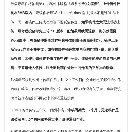
带病毒稿件将被删除），稿件排版格式请参照
“论文模板”
。
上传稿件控
制在5
MB
以内
，建议作者用
Word .doc或.docx
格式(版本不超过2016)上
传，同一篇稿件上传成功后请不要反复传送；
如果稿件太大无法成功上
传，可考虑投稿时先上传PDF版本，但如果后续需退修，则仍然需要
Word版本，可在稿件退修过程中直接发到责任编辑的邮箱。稿件上传
后Word内容不能更改，如存在影响稿件主要内容的严重问题，建议重
新投稿，其他问题可在退修过程中进行完善。请稿件的署名作者自已投
稿，不要请他人代投，以免影响稿件处理中与作者的正常沟通联系。
7.
编辑部收到作者上传稿件后，
1
～
2
个工作日内会通过电子邮件通知作
者稿件编号，作者收到该通知后，请在
30
天内办理有关手续，逾期视该
稿件被作者撤销不再安排审读或重新投稿。
8.
本刊稿件实行三审制，付酬审稿，
审稿周期为1~2个月，无论稿件是
否被录用，2个月内都将通过电子邮件通知作者。
9.
被录用稿件编辑部会通过电子邮件通知作者，请作者按通知要求，在