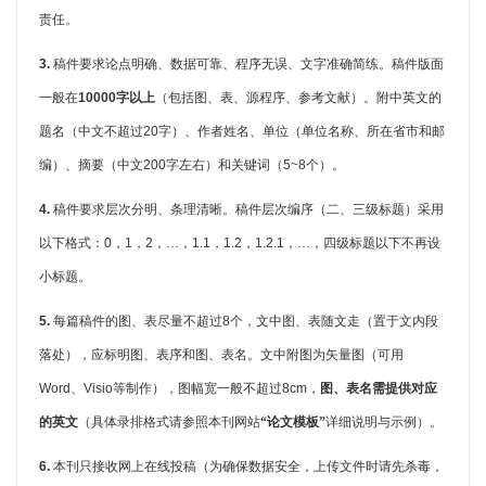
责任。
3.
稿件要求论点明确、数据可靠、程序无误、文字准确简练。稿件版面
一般在
10000
字以上
（包括图、表、源程序、参考文献）。附中英文的
题名（中文不超过
20
字）、作者姓名、单位（单位名称、所在省市和邮
编）、摘要（中文
200
字左右）和关键词（
5~8
个）。
4.
稿件要求层次分明、条理清晰。稿件层次编序（二、三级标题）采用
以下格式：
0
，
1
，
2
，…，
1.1
，
1.2
，
1.2.1
，…，四级标题以下不再设
小标题。
5.
每篇稿件的图、表尽量不超过
8
个，文中图、表随文走（置于文内段
落处），应标明图、表序和图、表名。文中附图为矢量图（可用
Word
、
Visio
等制作），图幅宽一般不超过
8cm
，
图、表名需提供对应
的英文
（具体录排格式请参照本刊网站
“论文模板”
详细说明与示例）。
6.
本刊只接收网上在线投稿（为确保数据安全，上传文件时请先杀毒，