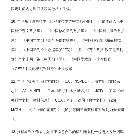
限定时间内办理回执和其他相关手续。
10.
本刊系计算机技术、自动化技术类中文核心期刊，已整体进入《中
国科学引文数据库》、《中国核心期刊数据库》、《中国科技期刊数据
库》、《中国学术期刊综合评价数据库》、《中国科技期刊精品数据
库》、《中国期刊全文数据库
(CJFD)
》，并在《万方数据
-
数字化期刊
群》全文上网，被《中国期刊网》、《中国学术期刊
(
光盘版
)
》、
《
CEPS
中文电子期刊服务》全文收录。
11.
本刊已被英国《科学文摘》（
SA
，
INSPEC
）、俄罗斯《文摘杂
志》（
AJ
，
VINITI
）、日本《科学技术文献速报》（
JST
）、美国《剑
桥科学文摘：材料信息》（
CSA
：
MI
）、德国《数学文摘》（
Zbl
MATH
）、波兰《哥白尼索引》（
IC
）
等国际重要检索系统列为来源期
刊。
12.
投稿本刊的作者，如果不愿意自己的稿件随本刊一起进入各数据库