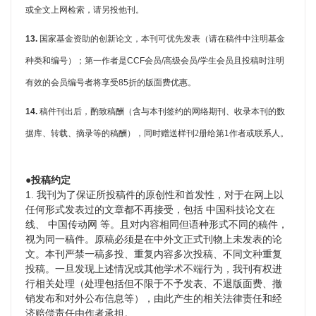
或全文上网检索，请另投他刊。
13.
国家基金资助的创新论文，本刊可优先发表（请在稿件中注明基金
种类和编号）；第一作者是
CCF
会员
/
高级会员
/
学生会员且投稿时注明
有效的会员编号者将享受
85
折的版面费优惠。
14.
稿件刊出后，酌致稿酬（含与本刊签约的网络期刊、收录本刊的数
据库、转载、摘录等的稿酬），同时赠送样刊2册给第
1
作者或联系人。
●投稿约定
1. 我刊为了保证所投稿件的原创性和首发性，对于
在网上以
任何形式发表过的文章都不再接受，包括 中国科技论文在
线、 中国传动网
等。且对内容相同但语种形式不同的稿件，
视为同一稿件。原稿必须是在中外文正式刊物上未发表的论
文。本刊严禁一稿多投、重复内容多次投稿、不同文种重复
投稿。
一旦发现上述情况或其他学术不端行为，我刊有权进
行相关处理（处理包括但不限于不予发表、不退版面费、撤
销发布和对外公布信息等），由此产生的相关法律责任和经
济赔偿责任由作者承担。