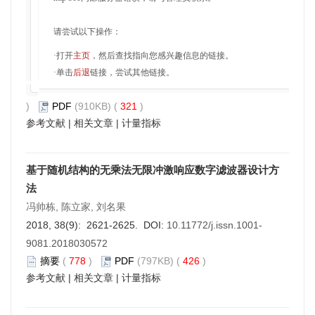
请尝试以下操作：
·打开
主页
，然后查找指向您感兴趣信息的链接。
·单击
后退
链接，尝试其他链接。
)
PDF
(910KB) (
321
)
参考文献
|
相关文章
|
计量指标
基于随机结构的无乘法无限冲激响应数字滤波器设计方
法
冯帅栋, 陈立家, 刘名果
2018, 38(9): 2621-2625. DOI:
10.11772/j.issn.1001-
9081.2018030572
摘要
(
778
)
PDF
(797KB) (
426
)
参考文献
|
相关文章
|
计量指标