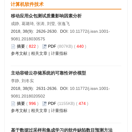
计算机软件技术
移动应用众包测试质量影响因素分析
成静, 葛璐琦, 张涛, 刘莹, 张逸飞
2018, 38(9): 2626-2630. DOI:
10.11772/j.issn.1001-
9081.2018030575
摘要
(
822
)
PDF
(807KB) (
440
)
参考文献
|
相关文章
|
计量指标
主动容错云存储系统的可靠性评价模型
李静, 刘冬实
2018, 38(9): 2631-2636. DOI:
10.11772/j.issn.1001-
9081.2018020502
摘要
(
996
)
PDF
(1155KB) (
474
)
参考文献
|
相关文章
|
计量指标
基于数据过采样和集成学习的软件缺陷数目预测方法