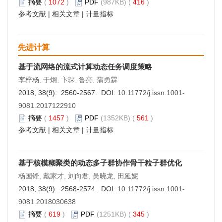
摘要
(
1072
)
PDF
(987KB) (
416
)
参考文献
|
相关文章
|
计量指标
先进计算
基于流网络的流式计算动态任务调度策略
李梓杨, 于炯, 卞琛, 鲁亮, 蒲勇霖
2018, 38(9): 2560-2567. DOI:
10.11772/j.issn.1001-
9081.2017122910
摘要
(
1457
)
PDF
(1352KB) (
561
)
参考文献
|
相关文章
|
计量指标
基于核模糊聚类的动态多子群协作骨干粒子群优化
杨国锋, 戴家才, 刘向君, 吴晓龙, 田延妮
2018, 38(9): 2568-2574. DOI:
10.11772/j.issn.1001-
9081.2018030638
摘要
(
619
)
PDF
(1251KB) (
345
)