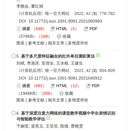
李晓会, 董红斌
《计算机应用》唯一官方网站 2022, 42 (
3
): 778-782.
DOI:
10.11772/j.issn.1001-9081.2021060983
摘要
（
548
）
HTML
（
5
）
PDF
（574KB）（
168
）
收藏
图表
|
参考文献
|
相关文章
|
多维度评价
5.
基于多尺度特征融合的红外单目测距算法
刘斌, 李港庆, 安澄全, 王水根, 王建生
《计算机应用》唯一官方网站 2022, 42 (
3
): 804-809.
DOI:
10.11772/j.issn.1001-9081.2021040912
摘要
（
691
）
HTML
（
12
）
PDF
（1946KB）（
266
）
收藏
图表
|
参考文献
|
相关文章
|
多维度评价
6.
基于深度注意力网络的课堂教学视频中学生表情识别
与智能教学评估
于婉莹, 梁美玉, 王笑笑, 陈徵, 曹晓雯