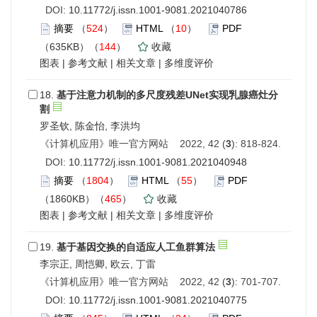
DOI:
10.11772/j.issn.1001-9081.2021040786
摘要
（
524
）
HTML
（
10
）
PDF
（635KB）（
144
）
收藏
图表
|
参考文献
|
相关文章
|
多维度评价
18.
基于注意力机制的多尺度残差UNet实现乳腺癌灶分
割
罗圣钦, 陈金怡, 李洪均
《计算机应用》唯一官方网站 2022, 42 (
3
): 818-824.
DOI:
10.11772/j.issn.1001-9081.2021040948
摘要
（
1804
）
HTML
（
55
）
PDF
（1860KB）（
465
）
收藏
图表
|
参考文献
|
相关文章
|
多维度评价
19.
基于基因交换的自适应人工鱼群算法
李宗正, 周恺卿, 欧云, 丁雷
《计算机应用》唯一官方网站 2022, 42 (
3
): 701-707.
DOI:
10.11772/j.issn.1001-9081.2021040775