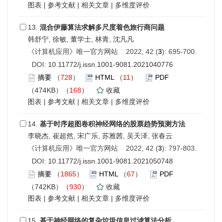
图表
|
参考文献
|
相关文章
|
多维度评价
13.
混合伊藤算法求解多尺度着色旅行商问题
韩舒宁, 徐敏, 董学士, 林青, 沈凡凡
《计算机应用》唯一官方网站 2022, 42 (
3
): 695-700.
DOI:
10.11772/j.issn.1001-9081.2021040776
摘要
（
728
）
HTML
（
11
）
PDF
（474KB）（
168
）
收藏
图表
|
参考文献
|
相关文章
|
多维度评价
14.
基于时序超图卷积神经网络的股票趋势预测方法
李晓杰, 崔超然, 宋广乐, 苏雅茜, 吴天泽, 张春云
《计算机应用》唯一官方网站 2022, 42 (
3
): 797-803.
DOI:
10.11772/j.issn.1001-9081.2021050748
摘要
（
1865
）
HTML
（
67
）
PDF
（742KB）（
930
）
收藏
图表
|
参考文献
|
相关文章
|
多维度评价
15.
基于神经网络的复杂垃圾信息过滤算法分析