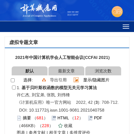
Togg
navi
虚拟专题文章
2021年中国计算机学会人工智能会议(CCFAI 2021)
默认
最新文章
浏览次数
选择:
导出引用
显示/隐藏图片
1.
基于贝叶斯权函数的模型无关元学习算法
许仁杰, 刘宝弟, 张凯, 刘伟锋
《计算机应用》唯一官方网站 2022, 42 (
3
): 708-712.
DOI:
10.11772/j.issn.1001-9081.2021040758
摘要
（
681
）
HTML
（
12
）
PDF
（466KB）（
228
）
收藏
图表
|
参考文献
|
相关文章
|
多维度评价