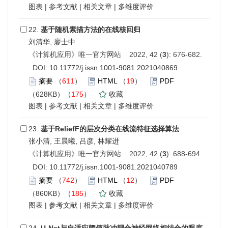
图表
|
参考文献
|
相关文章
|
多维度评价
22.
基于随机素描方法的在线核回归
刘清华, 廖士中
《计算机应用》唯一官方网站 2022, 42 (
3
): 676-682.
DOI:
10.11772/j.issn.1001-9081.2021040869
摘要
（
611
）
HTML
（
19
）
PDF
（628KB）（
175
）
收藏
图表
|
参考文献
|
相关文章
|
多维度评价
23.
基于ReliefF的层次分类在线流特征选择算法
张小清, 王晨曦, 吕彦, 林耀进
《计算机应用》唯一官方网站 2022, 42 (
3
): 688-694.
DOI:
10.11772/j.issn.1001-9081.2021040789
摘要
（
742
）
HTML
（
12
）
PDF
（860KB）（
185
）
收藏
图表
|
参考文献
|
相关文章
|
多维度评价