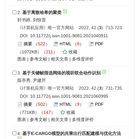
2.
基于离散哈希的聚类
轩书婷, 刘惊雷
《计算机应用》唯一官方网站 2022, 42 (
3
): 713-723.
DOI:
10.11772/j.issn.1001-9081.2021040911
摘要
（
522
）
HTML
（
8
）
PDF
（1072KB）（
211
）
收藏
图表
|
参考文献
|
相关文章
|
多维度评价
3.
基于关键帧筛选网络的视听联合动作识别
陈亭秀, 尹建芹
《计算机应用》唯一官方网站 2022, 42 (
3
): 731-735.
DOI:
10.11772/j.issn.1001-9081.2021060995
摘要
（
502
）
HTML
（
9
）
PDF
（771KB）（
147
）
收藏
图表
|
参考文献
|
相关文章
|
多维度评价
4.
基于E-CARGO模型的共乘出行匹配建模与优化方法