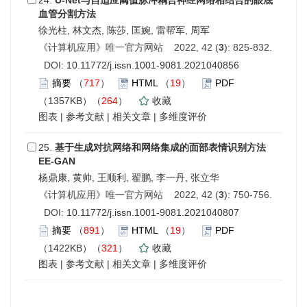
24.
U-Net与自适应阈值脉冲耦合神经网络相结合的眼底
血管分割方法
徐光柱, 林文杰, 陈莎, 匡婉, 雷帮军, 周军
《计算机应用》唯一官方网站 2022, 42 (
3
): 825-832.
DOI:
10.11772/j.issn.1001-9081.2021040856
摘要
（
717
）
HTML
（
19
）
PDF
（1357KB）（
264
）
收藏
图表
|
参考文献
|
相关文章
|
多维度评价
25.
基于生成对抗网络和网络集成的面部表情识别方法
EE-GAN
杨鼎康, 黄帅, 王顺利, 翟鹏, 李一丹, 张立华
《计算机应用》唯一官方网站 2022, 42 (
3
): 750-756.
DOI:
10.11772/j.issn.1001-9081.2021040807
摘要
（
891
）
HTML
（
19
）
PDF
（1422KB）（
321
）
收藏
图表
|
参考文献
|
相关文章
|
多维度评价