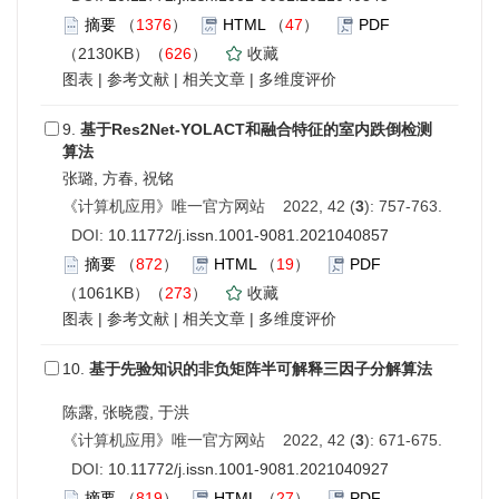
摘要
（
1376
）
HTML
（
47
）
PDF
（2130KB）（
626
）
收藏
图表
|
参考文献
|
相关文章
|
多维度评价
9.
基于Res2Net-YOLACT和融合特征的室内跌倒检测
算法
张璐, 方春, 祝铭
《计算机应用》唯一官方网站 2022, 42 (
3
): 757-763.
DOI:
10.11772/j.issn.1001-9081.2021040857
摘要
（
872
）
HTML
（
19
）
PDF
（1061KB）（
273
）
收藏
图表
|
参考文献
|
相关文章
|
多维度评价
10.
基于先验知识的非负矩阵半可解释三因子分解算法
陈露, 张晓霞, 于洪
《计算机应用》唯一官方网站 2022, 42 (
3
): 671-675.
DOI:
10.11772/j.issn.1001-9081.2021040927
摘要
（
819
）
HTML
（
27
）
PDF