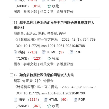
（600KB）（
814
）
收藏
图表
|
参考文献
|
相关文章
|
多维度评价
11.
基于单标注样本的多损失学习与联合度量视频行人
重识别
殷雨昌, 王洪元, 陈莉, 冯尊登, 肖宇
《计算机应用》唯一官方网站 2022, 42 (
3
): 764-769.
DOI:
10.11772/j.issn.1001-9081.2021040788
摘要
（
713
）
HTML
（
9
）
PDF
（710KB）（
123
）
收藏
图表
|
参考文献
|
相关文章
|
多维度评价
12.
融合多粒度社区信息的网络嵌入方法
胡军, 许正康, 刘立, 钟福金
《计算机应用》唯一官方网站 2022, 42 (
3
): 663-670.
DOI:
10.11772/j.issn.1001-9081.2021040790
摘要
（
1114
）
HTML
（
60
）
PDF
（758KB）（
361
）
收藏