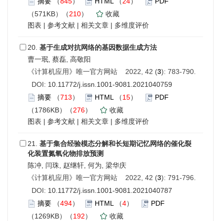
摘要
（
845
）
HTML
（
24
）
PDF
（571KB）（
210
）
收藏
图表
|
参考文献
|
相关文章
|
多维度评价
20.
基于生成对抗网络的基因数据生成方法
曹一珉, 蔡磊, 高敬阳
《计算机应用》唯一官方网站 2022, 42 (
3
): 783-790.
DOI:
10.11772/j.issn.1001-9081.2021040759
摘要
（
713
）
HTML
（
15
）
PDF
（1786KB）（
276
）
收藏
图表
|
参考文献
|
相关文章
|
多维度评价
21.
基于集合经验模态分解和长短期记忆网络的催化裂
化装置氮氧化物排放预测
陈冲, 闫珠, 赵继轩, 何为, 梁华庆
《计算机应用》唯一官方网站 2022, 42 (
3
): 791-796.
DOI:
10.11772/j.issn.1001-9081.2021040787
摘要
（
494
）
HTML
（
4
）
PDF
（1269KB）（
192
）
收藏