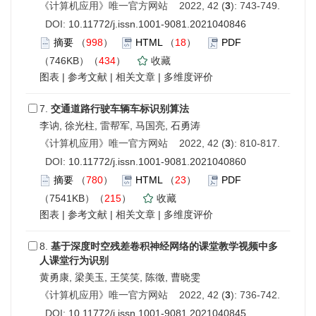
《计算机应用》唯一官方网站 2022, 42 (
3
): 743-749.
DOI:
10.11772/j.issn.1001-9081.2021040846
摘要
（
998
）
HTML
（
18
）
PDF
（746KB）（
434
）
收藏
图表
|
参考文献
|
相关文章
|
多维度评价
7.
交通道路行驶车辆车标识别算法
李讷, 徐光柱, 雷帮军, 马国亮, 石勇涛
《计算机应用》唯一官方网站 2022, 42 (
3
): 810-817.
DOI:
10.11772/j.issn.1001-9081.2021040860
摘要
（
780
）
HTML
（
23
）
PDF
（7541KB）（
215
）
收藏
图表
|
参考文献
|
相关文章
|
多维度评价
8.
基于深度时空残差卷积神经网络的课堂教学视频中多
人课堂行为识别
黄勇康, 梁美玉, 王笑笑, 陈徵, 曹晓雯
《计算机应用》唯一官方网站 2022, 42 (
3
): 736-742.
DOI:
10.11772/j.issn.1001-9081.2021040845